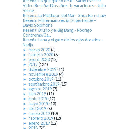
Reseña: Lo que quedó de ti - Sarah Everett
Video Reseña: Dos años de vacaciones - Julio
Verne...
Reseña: La Maldición del Mar - Shea Earnshaw
Reseña: Mi hermano es un superhéroe -
David Solomons
Reseña: Bruno y el Big Bang - Rodrigo
Contreras/Ca...
Reseña: Lena y el gato de los ojos dorados -
Nadja
►
marzo 2020
(3)
►
febrero 2020
(8)
►
enero 2020
(13)
►
2019
(124)
►
diciembre 2019
(11)
►
noviembre 2019
(4)
►
octubre 2019
(11)
►
septiembre 2019
(15)
►
agosto 2019
(7)
►
julio 2019
(11)
►
junio 2019
(10)
►
mayo 2019
(13)
►
abril 2019
(8)
►
marzo 2019
(10)
►
febrero 2019
(12)
►
enero 2019
(12)
►
2018
(52)