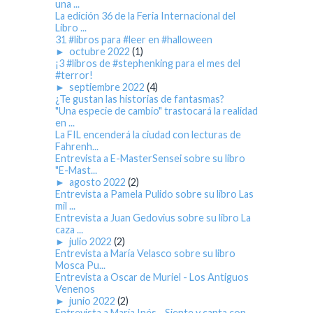
una ...
La edición 36 de la Feria Internacional del
Libro ...
31 #libros para #leer en #halloween
►
octubre 2022
(1)
¡3 #libros de #stephenking para el mes del
#terror!
►
septiembre 2022
(4)
¿Te gustan las historias de fantasmas?
"Una especie de cambio" trastocará la realidad
en ...
La FIL encenderá la ciudad con lecturas de
Fahrenh...
Entrevista a E-MasterSensei sobre su libro
"E-Mast...
►
agosto 2022
(2)
Entrevista a Pamela Pulido sobre su libro Las
mil ...
Entrevista a Juan Gedovius sobre su libro La
caza ...
►
julio 2022
(2)
Entrevista a María Velasco sobre su libro
Mosca Pu...
Entrevista a Oscar de Muriel - Los Antiguos
Venenos
►
junio 2022
(2)
Entrevista a María Inés - Siente y canta con