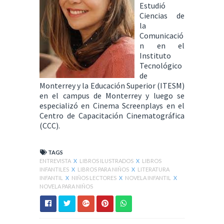
Estudió
Ciencias de
la
Comunicació
n en el
Instituto
Tecnológico
de
Monterrey y la Educación Superior (ITESM)
en el campus de Monterrey y luego se
especializó en Cinema Screenplays en el
Centro de Capacitación Cinematográfica
(CCC).
TAGS
ENTREVISTA
X
LIBROS ILUSTRADOS
X
LIBROS
INFANTILES
X
LIBROS PARA NIÑOS
X
LITERATURA
INFANTIL
X
NIÑOS LECTORES
X
NOVELA INFANTIL
X
NOVELA PARA NIÑOS