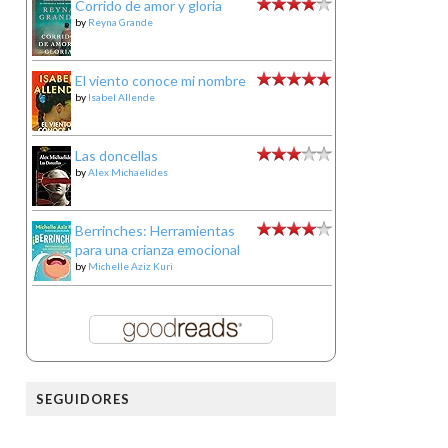
Corrido de amor y gloria
by
Reyna Grande
El viento conoce mi nombre
by
Isabel Allende
Las doncellas
by
Alex Michaelides
Berrinches: Herramientas
para una crianza emocional
by
Michelle Aziz Kuri
SEGUIDORES