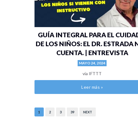
GUÍA INTEGRAL PARA EL CUID
DE LOS NIÑOS: EL DR. ESTRADA
CUENTA. | ENTREVISTA
MAYO 24, 2024
via IFTTT
Leer más »
1
2
3
39
NEXT