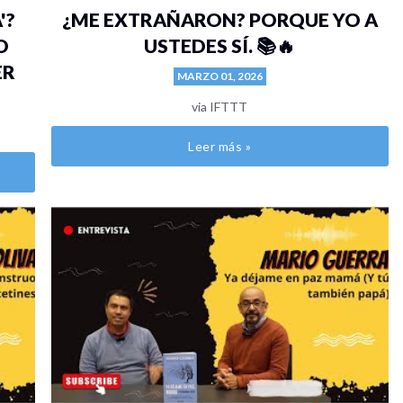
'?
¿ME EXTRAÑARON? PORQUE YO A
O
USTEDES SÍ. 📚🔥
ER
MARZO 01, 2026
via IFTTT
Leer más »