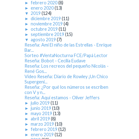
►
febrero 2020
(8)
►
enero 2020
(13)
▼
2019
(124)
►
diciembre 2019
(11)
►
noviembre 2019
(4)
►
octubre 2019
(11)
►
septiembre 2019
(15)
▼
agosto 2019
(7)
Reseña: Ami El niño de las Estrellas - Enrique
Bar...
Sorteo #VentaNocturna FCE/Papá Lector
Reseña: Bobot - Cecilia Eudave
Reseña: Los recreos del pequeño Nicolás -
René Gos...
Video Reseña: Diario de Rowley ¡Un Chico
Supergeni...
Reseña: ¿Por qué los números se escriben
con V y n...
Reseña: Aquí estamos - Oliver Jeffers
►
julio 2019
(11)
►
junio 2019
(10)
►
mayo 2019
(13)
►
abril 2019
(8)
►
marzo 2019
(10)
►
febrero 2019
(12)
►
enero 2019
(12)