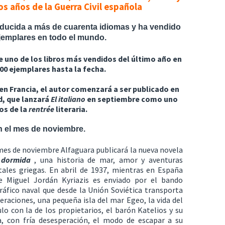
os años de la Guerra Civil española
aducida a más de cuarenta idiomas y ha vendido
ejemplares en todo el mundo.
de uno de los libros más vendidos del último año en
00 ejemplares hasta la fecha.
en Francia, el autor comenzará a ser publicado en
rd, que lanzará
El italiano
en septiembre como uno
os de la
rentrée
literaria.
n el mes de noviembre.
mes de noviembre Alfaguara publicará la nueva novela
 dormida
, una historia de mar, amor y aventuras
tales griegas. En abril de 1937, mientras en España
te Miguel Jordán Kyriazis es enviado por el bando
áfico naval que desde la Unión Soviética transporta
peraciones, una pequeña isla del mar Egeo, la vida del
lo con la de los propietarios, el barón Katelios y su
, con fría desesperación, el modo de escapar a su