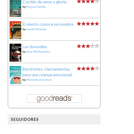
Corrido de amor y gloria
by
Reyna Grande
El viento conoce mi nombre
by
Isabel Allende
Las doncellas
by
Alex Michaelides
Berrinches: Herramientas
para una crianza emocional
by
Michelle Aziz Kuri
SEGUIDORES