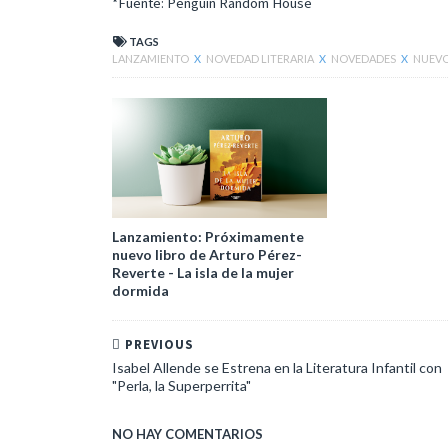
*Fuente: Penguin Random House
TAGS
LANZAMIENTO
X
NOVEDAD LITERARIA
X
NOVEDADES
X
NUEVO
Lanzamiento: Próximamente
nuevo libro de Arturo Pérez-
Reverte - La isla de la mujer
dormida
PREVIOUS
Isabel Allende se Estrena en la Literatura Infantil con
"Perla, la Superperrita"
NO HAY COMENTARIOS