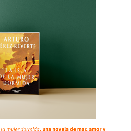
e la mujer dormida
,
una novela de mar, amor y