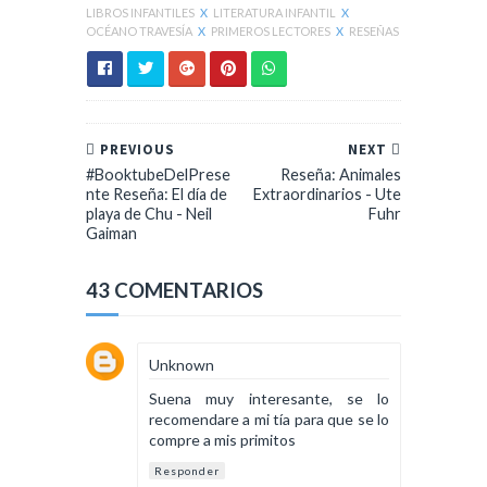
LIBROS INFANTILES
X
LITERATURA INFANTIL
X
OCÉANO TRAVESÍA
X
PRIMEROS LECTORES
X
RESEÑAS
PREVIOUS
NEXT
#BooktubeDelPrese
Reseña: Animales
nte Reseña: El día de
Extraordinarios - Ute
playa de Chu - Neil
Fuhr
Gaiman
43 COMENTARIOS
Unknown
Suena muy interesante, se lo
recomendare a mi tía para que se lo
compre a mis primitos
Responder