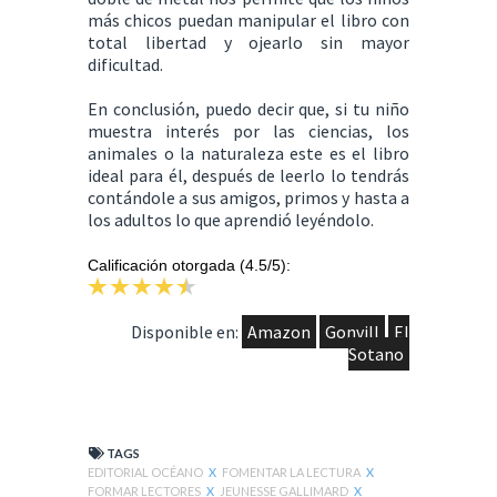
más chicos puedan manipular el libro con
total libertad y ojearlo sin mayor
dificultad.
En conclusión, puedo decir que, si tu niño
muestra interés por las ciencias, los
animales o la naturaleza este es el libro
ideal para él, después de leerlo lo tendrás
contándole a sus amigos, primos y hasta a
los adultos lo que aprendió leyéndolo.
Calificación otorgada (4.5/5):
Disponible en:
Amazon
Gonvill
El
Sotano
TAGS
EDITORIAL OCÉANO
X
FOMENTAR LA LECTURA
X
FORMAR LECTORES
X
JEUNESSE GALLIMARD
X