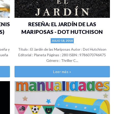
ENIS
RESEÑA: EL JARDÍN DE LAS
S)
MARIPOSAS - DOT HUTCHISON
JULIO 18, 2018
eseña y
Título : El Jardín de las Mariposas Autor : Dot Hutchison
equeña
Editorial : Planeta Páginas : 280 ISBN : 9786070746475
Género : Thriller C...
Leer más »