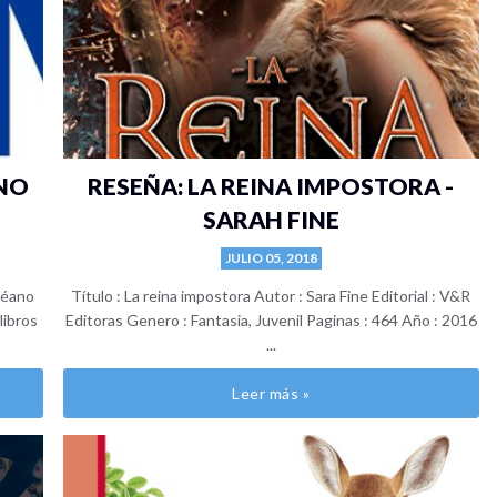
ANO
RESEÑA: LA REINA IMPOSTORA -
SARAH FINE
JULIO 05, 2018
céano
Título : La reina impostora Autor : Sara Fine Editorial : V&R
libros
Editoras Genero : Fantasia, Juvenil Paginas : 464 Año : 2016
...
Leer más »