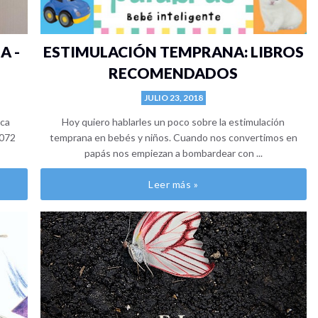
A -
ESTIMULACIÓN TEMPRANA: LIBROS
RECOMENDADOS
JULIO 23, 2018
ica
Hoy quiero hablarles un poco sobre la estimulación
2072
temprana en bebés y niños. Cuando nos convertimos en
papás nos empiezan a bombardear con ...
Leer más »