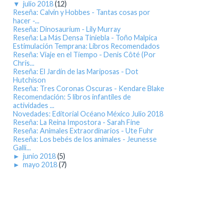
▼
julio 2018
(12)
Reseña: Calvin y Hobbes - Tantas cosas por
hacer -...
Reseña: Dinosaurium - Lily Murray
Reseña: La Más Densa Tiniebla - Toño Malpica
Estimulación Temprana: Libros Recomendados
Reseña: Viaje en el Tiempo - Denis Côté (Por
Chris...
Reseña: El Jardín de las Mariposas - Dot
Hutchison
Reseña: Tres Coronas Oscuras - Kendare Blake
Recomendación: 5 libros infantiles de
actividades ...
Novedades: Editorial Océano México Julio 2018
Reseña: La Reina Impostora - Sarah Fine
Reseña: Animales Extraordinarios - Ute Fuhr
Reseña: Los bebés de los animales - Jeunesse
Galli...
►
junio 2018
(5)
►
mayo 2018
(7)