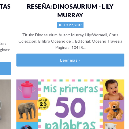
NTAS
RESEÑA: DINOSAURIUM - LILY
MURRAY
JULIO 27, 2018
Título: Dinosaurium Autor: Murray, Lily/Wormell, Chris
Colección: El libro Océano de ... Editorial: Océano Travesía
tor:
Páginas: 104 IS...
áginas:
Leer más »