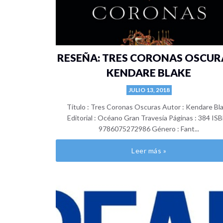
RESEÑA: TRES CORONAS OSCURA
KENDARE BLAKE
JULIO 13, 2018
Título : Tres Coronas Oscuras Autor : Kendare Bl
Editorial : Océano Gran Travesía Páginas : 384 ISB
9786075272986 Género : Fant...
Leer más »