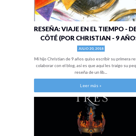
RESEÑA: VIAJE EN EL TIEMPO - D
CÔTÉ (POR CHRISTIAN - 9 AÑO
JULIO 20, 2018
Mi hijo Christian de 9 años quiso escribir su primera r
colaborar con el blog, así es que aquí les traigo su p
reseña de un lib...
Leer más »