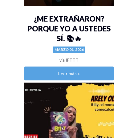
¿ME EXTRAÑARON?
PORQUE YO A USTEDES
SÍ. 📚🔥
MARZO 01, 2026
via IFTTT
Leer más »