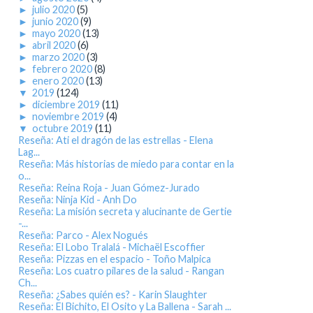
►
julio 2020
(5)
►
junio 2020
(9)
►
mayo 2020
(13)
►
abril 2020
(6)
►
marzo 2020
(3)
►
febrero 2020
(8)
►
enero 2020
(13)
▼
2019
(124)
►
diciembre 2019
(11)
►
noviembre 2019
(4)
▼
octubre 2019
(11)
Reseña: Ati el dragón de las estrellas - Elena
Lag...
Reseña: Más historias de miedo para contar en la
o...
Reseña: Reina Roja - Juan Gómez-Jurado
Reseña: Ninja Kid - Anh Do
Reseña: La misión secreta y alucinante de Gertie
-...
Reseña: Parco - Alex Nogués
Reseña: El Lobo Tralalá - Michaël Escoffier
Reseña: Pizzas en el espacio - Toño Malpica
Reseña: Los cuatro pilares de la salud - Rangan
Ch...
Reseña: ¿Sabes quién es? - Karin Slaughter
Reseña: El Bichito, El Osito y La Ballena - Sarah ...