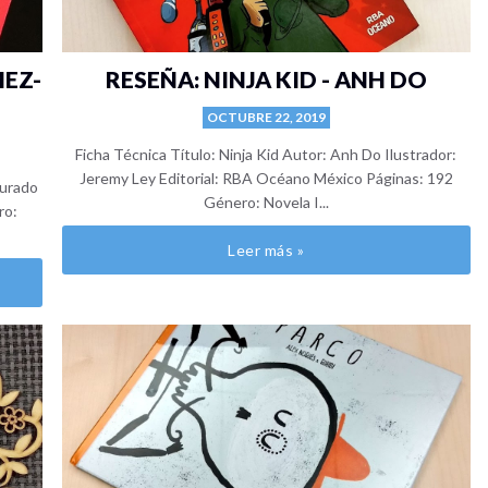
MEZ-
RESEÑA: NINJA KID - ANH DO
OCTUBRE 22, 2019
Ficha Técnica Título: Ninja Kid Autor: Anh Do Ilustrador:
Jeremy Ley Editorial: RBA Océano México Páginas: 192
Jurado
Género: Novela I...
ro:
Leer más »