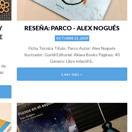
Y
RESEÑA: PARCO - ALEX NOGUÉS
E
OCTUBRE 21, 2019
Ficha Técnica Título: Parco Autor: Alex Nogués
Ilustrador: Guridi Editorial: Akiara Books Páginas: 40
Género: Libro infantil il...
e de
aki
Leer más »