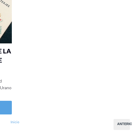
E LA
E
ud
- Urano
Inicio
ANTERIOR