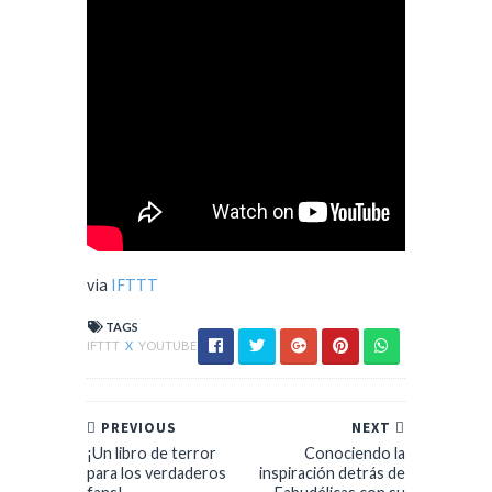
via
IFTTT
TAGS
IFTTT
X
YOUTUBE
PREVIOUS
NEXT
¡Un libro de terror
Conociendo la
para los verdaderos
inspiración detrás de