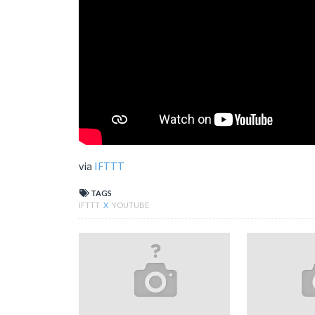
via
IFTTT
TAGS
IFTTT
X
YOUTUBE