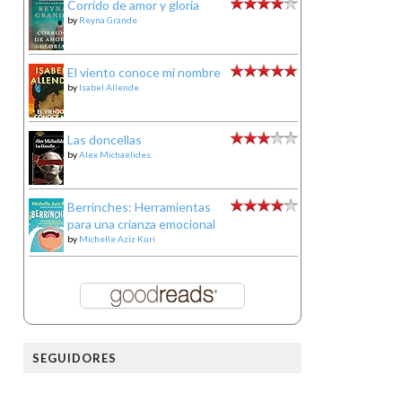
Corrido de amor y gloria
by
Reyna Grande
El viento conoce mi nombre
by
Isabel Allende
Las doncellas
by
Alex Michaelides
Berrinches: Herramientas
para una crianza emocional
by
Michelle Aziz Kuri
SEGUIDORES