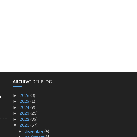
ARCHIVO DEL BLOG
2026
(3)
a
►
2025
(1)
►
2024
(9)
►
2023
(21)
►
2022
(35)
►
2021
(57)
▼
diciembre
(4)
►
noviembre
(1)