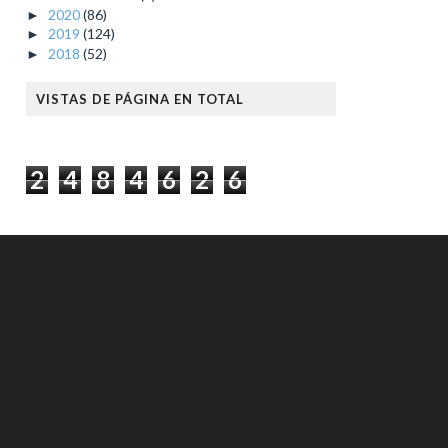
2020
(86)
►
2019
(124)
►
2018
(52)
►
VISTAS DE PÁGINA EN TOTAL
2
4
8
4
6
2
6