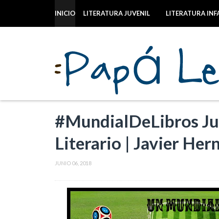
INICIO
LITERATURA JUVENIL
LITERATURA INF
#MundialDeLibros Ju
Literario | Javier Her
JUNIO 06, 2018