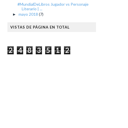
#MundialDeLibros Jugador vs Personaje
Literario | ...
mayo 2018
(7)
►
VISTAS DE PÁGINA EN TOTAL
2
4
8
3
5
1
2