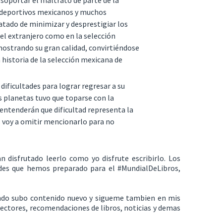
 soportar el maltrato de parte de la
 deportivos mexicanos y muchos
tado de minimizar y desprestigiar los
el extranjero como en la selección
ostrando su gran calidad, convirtiéndose
historia de la selección mexicana de
 dificultades para lograr regresar a su
os planetas tuvo que toparse con la
 entenderán que dificultad representa la
s voy a omitir mencionarlo para no
n disfrutado leerlo como yo disfrute escribirlo. Los
dades que hemos preparado para el #MundialDeLibros,
ando subo contenido nuevo y sigueme tambien en mis
 lectores, recomendaciones de libros, noticias y demas