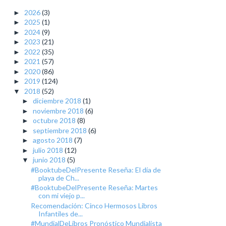
2026
(3)
►
2025
(1)
►
2024
(9)
►
2023
(21)
►
2022
(35)
►
2021
(57)
►
2020
(86)
►
2019
(124)
►
2018
(52)
▼
diciembre 2018
(1)
►
noviembre 2018
(6)
►
octubre 2018
(8)
►
septiembre 2018
(6)
►
agosto 2018
(7)
►
julio 2018
(12)
►
junio 2018
(5)
▼
#BooktubeDelPresente Reseña: El día de
playa de Ch...
#BooktubeDelPresente Reseña: Martes
con mi viejo p...
Recomendación: Cinco Hermosos Libros
Infantiles de...
#MundialDeLibros Pronóstico Mundialista