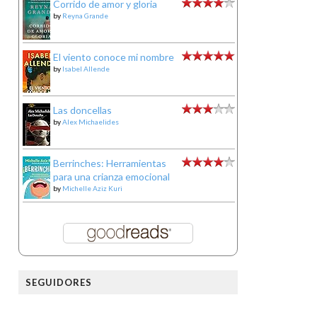
Corrido de amor y gloria
by
Reyna Grande
El viento conoce mi nombre
by
Isabel Allende
Las doncellas
by
Alex Michaelides
Berrinches: Herramientas
para una crianza emocional
by
Michelle Aziz Kuri
SEGUIDORES