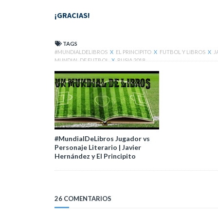
¡GRACIAS!
TAGS
#MUNDIALDELIBROS
X
EL PRINCIPITO
X
FUTBOL Y LIBROS
X
J
MUNDIAL DE FUTBOL
X
RUSIA 2018
#MundialDeLibros Jugador vs
Personaje Literario | Javier
Hernández y El Principito
26 COMENTARIOS