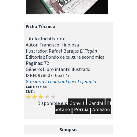
Ficha Técnica
Título: Inchi Farofe
Autor: Francisco Hinojosa
Ilustrador: Rafael Barajas
El Fisgón
Editorial: Fondo de cultura económica
Páginas: 72
Género: Libro infantil ilustrado
ISBN: 9786071663177
Gracias a la editorial por el ejemplar.
Calificación
(3/5):
Disponible en:
Gonvill
Gandhi
El
Sotano
Porrúa
Amazon
Sinopsis