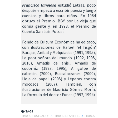
Francisco Hinojosa
estudió Letras, poco
después empezó a escribir poesía y luego
cuentos y libros para niños. En 1984
obtuvo el Premio IBBY por La vieja que
comía gente y, en 1993, el Premio de
Cuento San Luis Potosí.
Fondo de Cultura Económica ha editado,
con ilustraciones de Rafael 'el fisgón'
Barajas, Aníbal y Melquíades (1991, 1995),
La peor señora del mundo (1992, 1995,
2010), Amadís de anís... Amadís de
codorníz (1993, 1995), A golpe de
calcetín (2000), Buscalacranes (2000),
Hoja de papel (2005) y Léperas contra
mocosos (2007). También, con
ilustraciones de Mauricio Gómez Morín,
La fórmula del doctor Funes (1992, 1994).
TAGS
LIBROS ILUSTRADOS
X
LIBROS INFANTILES
X
LIBROS