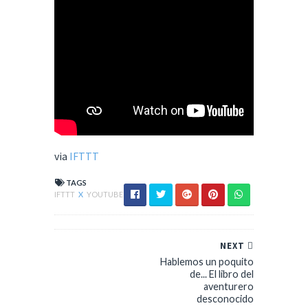
via
IFTTT
TAGS
IFTTT
X
YOUTUBE
NEXT
Hablemos un poquito
de... El libro del
aventurero
desconocido