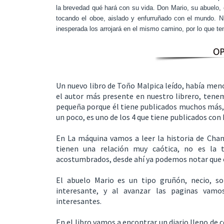
la brevedad qué hará con su vida. Don Mario, su abuelo, e
tocando el oboe, aislado y enfurruñado con el mundo. Ni 
inesperada los arrojará en el mismo camino, por lo que te
Un nuevo libro de Toño Malpica leído, había menc
el autor más presente en nuestro librero, tenem
pequeña porque él tiene publicados muchos más, y 
un poco, es uno de los 4 que tiene publicados con
En La máquina vamos a leer la historia de Cha
tienen una relación muy caótica, no es la t
acostumbrados, desde ahí ya podemos notar que est
El abuelo Mario es un tipo gruñón, necio, sol
interesante, y al avanzar las paginas vam
interesantes.
En el libro vamos a encontrar un diario lleno de 