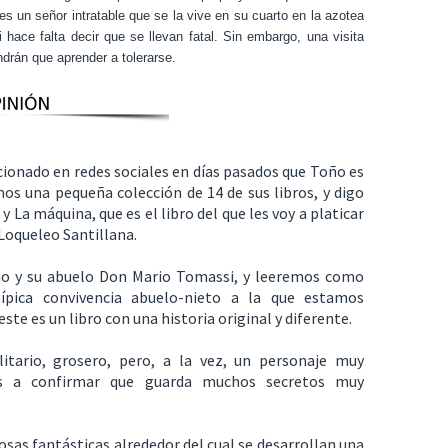
s un señor intratable que se la vive en su cuarto en la azotea
hace falta decir que se llevan fatal. Sin embargo, una visita
ndrán que aprender a tolerarse.
ionado en redes sociales en días pasados que Toño es
os una pequeña colección de 14 de sus libros, y digo
La máquina, que es el libro del que les voy a platicar
 Loqueleo Santillana.
no y su abuelo Don Mario Tomassi, y leeremos como
ípica convivencia abuelo-nieto a la que estamos
e es un libro con una historia original y diferente.
itario, grosero, pero, a la vez, un personaje muy
os a confirmar que guarda muchos secretos muy
cosas fantásticas alrededor del cual se desarrollan una