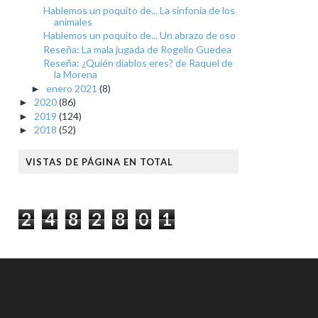
Hablemos un poquito de... La sinfonía de los
animales
Hablemos un poquito de... Un abrazo de oso
Reseña: La mala jugada de Rogelio Guedea
Reseña: ¿Quién diablos eres? de Raquel de
la Morena
enero 2021
(8)
►
2020
(86)
►
2019
(124)
►
2018
(52)
►
VISTAS DE PÁGINA EN TOTAL
2
4
8
2
8
0
1