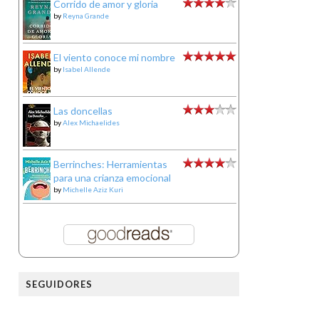
Corrido de amor y gloria
by
Reyna Grande
El viento conoce mi nombre
by
Isabel Allende
Las doncellas
by
Alex Michaelides
Berrinches: Herramientas
para una crianza emocional
by
Michelle Aziz Kuri
SEGUIDORES