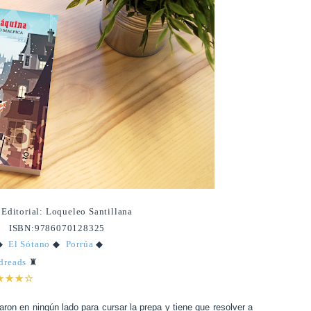
|
Editorial: Loqueleo Santillana
|
ISBN:9786070128325
◆
El Sótano
◆
Porrúa
◆
dreads
♜
★★★☆
ron en ningún lado para cursar la prepa y tiene que resolver a