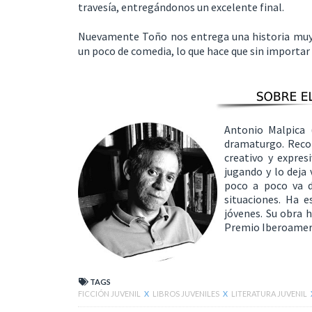
travesía, entregándonos un excelente final.
Nuevamente Toño nos entrega una historia muy 
un poco de comedia, lo que hace que sin importar 
Antonio Malpica 
dramaturgo. Recon
creativo y expresi
jugando y lo deja 
poco a poco va de
situaciones. Ha e
jóvenes. Su obra h
Premio Iberoameric
TAGS
FICCIÓN JUVENIL
X
LIBROS JUVENILES
X
LITERATURA JUVENIL