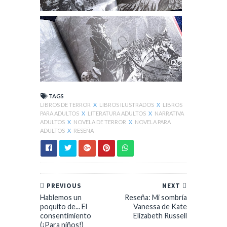
TAGS
LIBROS DE TERROR
X
LIBROS ILUSTRADOS
X
LIBROS
PARA ADULTOS
X
LITERATURA ADULTOS
X
NARRATIVA
ADULTOS
X
NOVELA DE TERROR
X
NOVELA PARA
ADULTOS
X
RESEÑA
PREVIOUS
NEXT
Hablemos un
Reseña: Mi sombría
poquito de... El
Vanessa de Kate
consentimiento
Elizabeth Russell
(¡Para niños!)