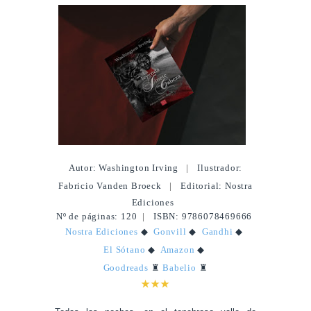
Autor: Washington Irving
|
Ilustrador:
Fabricio Vanden Broeck
|
Editorial: Nostra
Ediciones
Nº de páginas: 120
|
ISBN: 9786078469666
Nostra Ediciones
◆
Gonvill
◆
Gandhi
◆
El Sótano
◆
Amazon
◆
Goodreads
♜
Babelio
♜
★★★