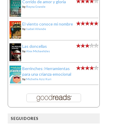
Corrido de amor y gloria
by
Reyna Grande
El viento conoce mi nombre
by
Isabel Allende
Las doncellas
by
Alex Michaelides
Berrinches: Herramientas
para una crianza emocional
by
Michelle Aziz Kuri
SEGUIDORES