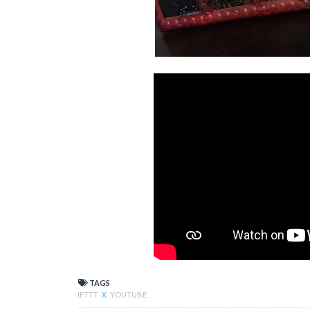
TAGS
IFTTT
X
YOUTUBE