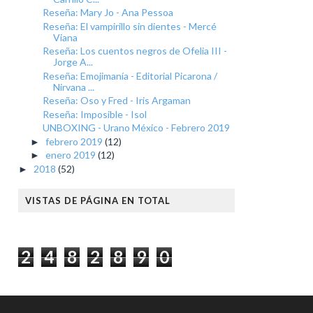
Reseña: Mary Jo - Ana Pessoa
Reseña: El vampirillo sin dientes - Mercé
Viana
Reseña: Los cuentos negros de Ofelia III -
Jorge A...
Reseña: Emojimanía - Editorial Picarona /
Nirvana ...
Reseña: Oso y Fred - Iris Argaman
Reseña: Imposible - Isol
UNBOXING - Urano México - Febrero 2019
febrero 2019
(12)
►
enero 2019
(12)
►
2018
(52)
►
VISTAS DE PÁGINA EN TOTAL
2
4
8
2
8
9
0