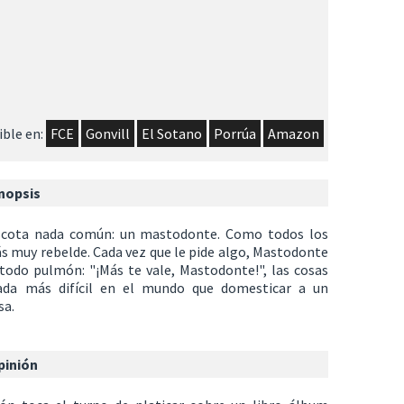
ble en:
FCE
Gonvill
El Sotano
Porrúa
Amazon
nopsis
ascota nada común: un mastodonte. Como todos los
s muy rebelde. Cada vez que le pide algo, Mastodonte
todo pulmón: "¡Más te vale, Mastodonte!", las cosas
ada más difícil en el mundo que domesticar a un
sa.
pinión