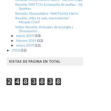
Reseña: SWITCH, Estampida de arañas - Ali
Sparkes
Reseña: Abracadabra - Neil Patrick Harris
Reseña: ¡Más te vale, mastodonte! -
Micaela Chirif
Video-Reseña: Animales de la jungla y
Dinosaurios ...
marzo 2019
(10)
►
febrero 2019
(12)
►
enero 2019
(12)
►
2018
(52)
►
VISTAS DE PÁGINA EN TOTAL
2
4
8
3
8
3
8