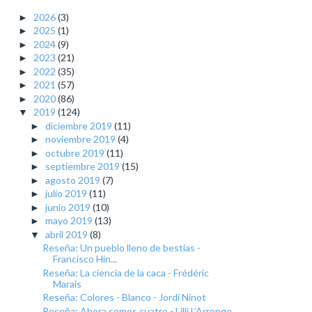
2026
(3)
►
2025
(1)
►
2024
(9)
►
2023
(21)
►
2022
(35)
►
2021
(57)
►
2020
(86)
►
2019
(124)
▼
diciembre 2019
(11)
►
noviembre 2019
(4)
►
octubre 2019
(11)
►
septiembre 2019
(15)
►
agosto 2019
(7)
►
julio 2019
(11)
►
junio 2019
(10)
►
mayo 2019
(13)
►
abril 2019
(8)
▼
Reseña: Un pueblo lleno de bestias -
Francisco Hin...
Reseña: La ciencia de la caca - Frédéric
Marais
Reseña: Colores - Blanco - Jordi Ninot
Reseña: Ahora somos cuatro - Lilli L’Arronge