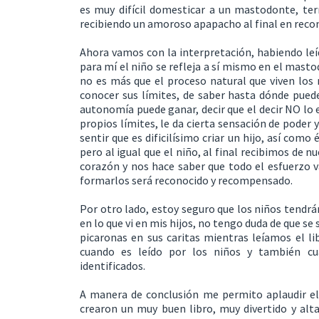
es muy difícil domesticar a un mastodonte, te
recibiendo un amoroso apapacho al final en rec
Ahora vamos con la interpretación, habiendo leíd
para mí el niño se refleja a sí mismo en el masto
no es más que el proceso natural que viven los n
conocer sus límites, de saber hasta dónde puede
autonomía puede ganar, decir que el decir NO lo 
propios límites, le da cierta sensación de poder
sentir que es dificilísimo criar un hijo, así como
pero al igual que el niño, al final recibimos de 
corazón y nos hace saber que todo el esfuerzo va
formarlos será reconocido y recompensado.
Por otro lado, estoy seguro que los niños tendrá
en lo que vi en mis hijos, no tengo duda de que se 
picaronas en sus caritas mientras leíamos el lib
cuando es leído por los niños y también c
identificados.
A manera de conclusión me permito aplaudir el tr
crearon un muy buen libro, muy divertido y al