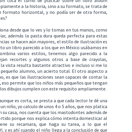
ón toca el turno de platicar sobre un libro álbum
opiamente a la historia, sino a su formato, se trata de
n formato horizontal, y no podía ser de otra forma,
tes?
siona desde que lo ves y lo tomas en tus manos, como
ar, además la pasta dura queda perfecta para estas
cias se hacen aún mayores, el estilo de ilustración es
rto un libro parecido a los que en México usábamos en
ombina varios estilos, tenemos algo parecido a la
jan recortes y algunos otros a base de crayolas,
 vista resulta bastante atractivo e incluso si me lo
 pequeño alumno, un acierto total. El otro aspecto a
o, es que las ilustraciones sean capaces de contar la
xto, eso permite que los niños más pequeños que tengan
ro los dibujos cumplen con este requisito ampliamente.
aunque es corta, se presta a que cada lector le dé una
un niño, yo calculo de unos 4 o 5 años, que nos platica
 su casa, nos cuenta que los mastodontes además de
ertido porque nos explica cómo intenta domesticar al
ene su recamara, que haga su tarea, a lo que el
y es ahí cuando el niño llega a la conclusión de que