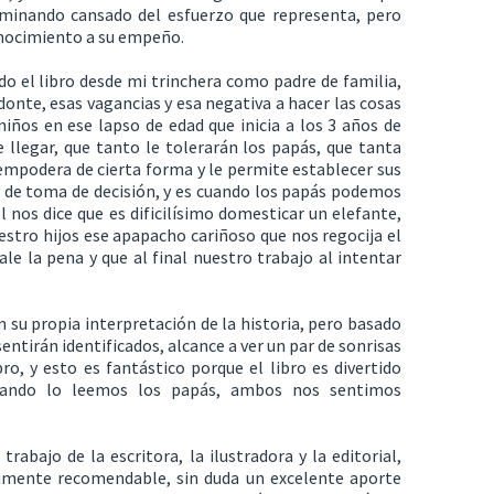
rminando cansado del esfuerzo que representa, pero
onocimiento a su empeño.
o el libro desde mi trinchera como padre de familia,
donte, esas vagancias y esa negativa a hacer las cosas
iños en ese lapso de edad que inicia a los 3 años de
 llegar, que tanto le tolerarán los papás, que tanta
empodera de cierta forma y le permite establecer sus
 y de toma de decisión, y es cuando los papás podemos
 él nos dice que es dificilísimo domesticar un elefante,
nuestro hijos ese apapacho cariñoso que nos regocija el
le la pena y que al final nuestro trabajo al intentar
n su propia interpretación de la historia, pero basado
sentirán identificados, alcance a ver un par de sonrisas
ro, y esto es fantástico porque el libro es divertido
uando lo leemos los papás, ambos nos sentimos
abajo de la escritora, la ilustradora y la editorial,
tamente recomendable, sin duda un excelente aporte