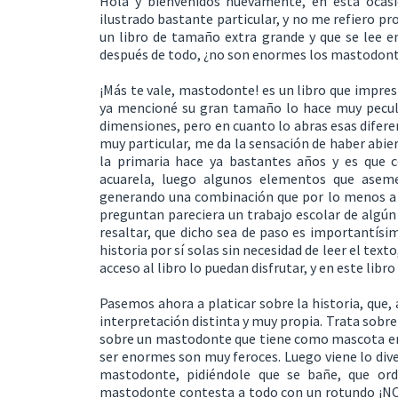
Hola y bienvenidos nuevamente, en esta ocasi
ilustrado bastante particular, y no me refiero pr
un libro de tamaño extra grande y que se lee e
después de todo, ¿no son enormes los mastodon
¡Más te vale, mastodonte! es un libro que impre
ya mencioné su gran tamaño lo hace muy peculi
dimensiones, pero en cuanto lo abras esas diferen
muy particular, me da la sensación de haber abie
la primaria hace ya bastantes años y es que c
acuarela, luego algunos elementos que aseme
generando una combinación que por lo menos a la
preguntan pareciera un trabajo escolar de algún
resaltar, que dicho sea de paso es importantísim
historia por sí solas sin necesidad de leer el te
acceso al libro lo puedan disfrutar, y en este lib
Pasemos ahora a platicar sobre la historia, que, 
interpretación distinta y muy propia. Trata sobre 
sobre un mastodonte que tiene como mascota en
ser enormes son muy feroces. Luego viene lo div
mastodonte, pidiéndole que se bañe, que ord
mastodonte contesta a todo con un rotundo ¡NO!, 