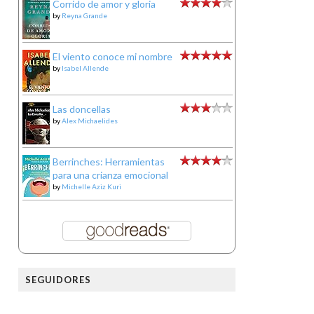
Corrido de amor y gloria
by
Reyna Grande
El viento conoce mi nombre
by
Isabel Allende
Las doncellas
by
Alex Michaelides
Berrinches: Herramientas
para una crianza emocional
by
Michelle Aziz Kuri
SEGUIDORES