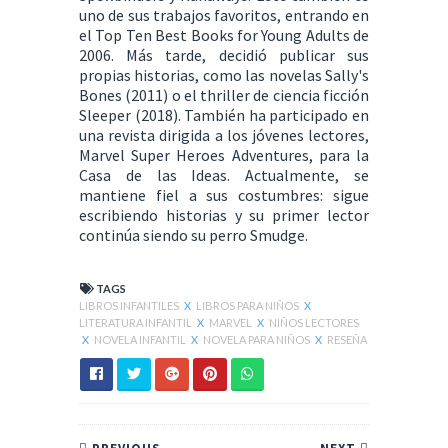
uno de sus trabajos favoritos, entrando en
el Top Ten Best Books for Young Adults de
2006. Más tarde, decidió publicar sus
propias historias, como las novelas Sally's
Bones (2011) o el thriller de ciencia ficción
Sleeper (2018). También ha participado en
una revista dirigida a los jóvenes lectores,
Marvel Super Heroes Adventures, para la
Casa de las Ideas. Actualmente, se
mantiene fiel a sus costumbres: sigue
escribiendo historias y su primer lector
continúa siendo su perro Smudge.
TAGS
LIBROS INFANTILES
X
LIBROS PARA NIÑOS
X
LITERATURA INFANTIL
X
MARVEL
X
NIÑOS LECTORES
X
NOVELA INFANTIL
X
NOVELA PARA NIÑOS
X
RESEÑA