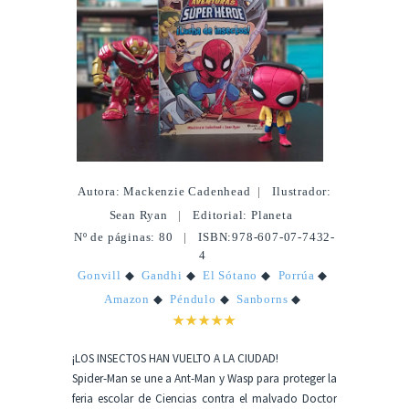
Autora: Mackenzie Cadenhead
|
Ilustrador:
Sean Ryan
|
Editorial: Planeta
Nº de páginas: 80
|
ISBN:978-607-07-7432-
4
Gonvill
◆
Gandhi
◆
El Sótano
◆
Porrúa
◆
Amazon
◆
Péndulo
◆
Sanborns
◆
★★★★★
¡LOS INSECTOS HAN VUELTO A LA CIUDAD!
Spider-Man se une a Ant-Man y Wasp para proteger la
feria escolar de Ciencias contra el malvado Doctor