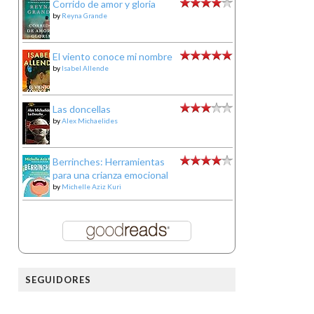
Corrido de amor y gloria
by
Reyna Grande
El viento conoce mi nombre
by
Isabel Allende
Las doncellas
by
Alex Michaelides
Berrinches: Herramientas
para una crianza emocional
by
Michelle Aziz Kuri
SEGUIDORES