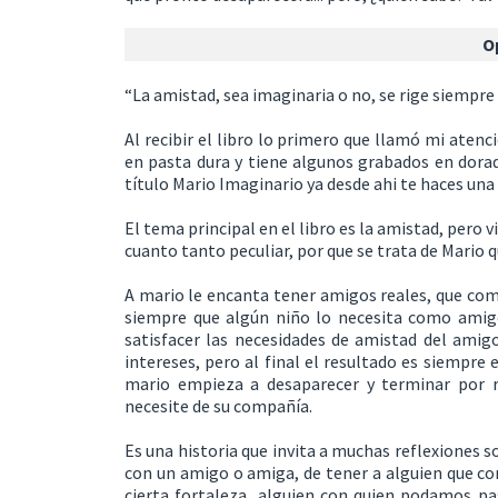
O
“La amistad, sea imaginaria o no, se rige siempre
Al recibir el libro lo primero que llamó mi aten
en pasta dura y tiene algunos grabados en dorad
título Mario Imaginario ya desde ahi te haces una i
El tema principal en el libro es la amistad, pero 
cuanto tanto peculiar, por que se trata de Mario 
A mario le encanta tener amigos reales, que comp
siempre que algún niño lo necesita como amigo 
satisfacer las necesidades de amistad del amigo
intereses, pero al final el resultado es siempre
mario empieza a desaparecer y terminar por r
necesite de su compañía.
Es una historia que invita a muchas reflexiones 
con un amigo o amiga, de tener a alguien que co
cierta fortaleza, alguien con quien podamos pas