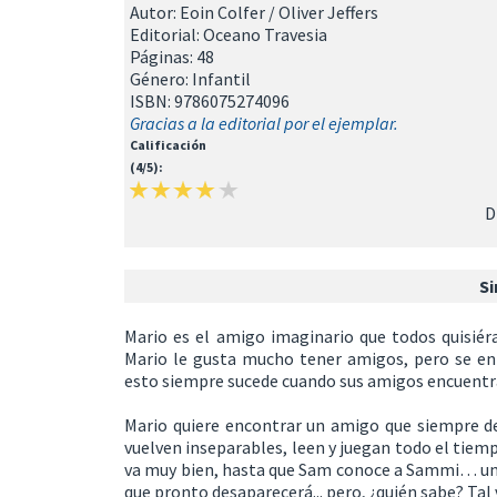
Autor: Eoin Colfer / Oliver Jeffers
Editorial: Oceano Travesia
Páginas: 48
Género: Infantil
ISBN: 9786075274096
Gracias a la editorial por el ejemplar.
Calificación
(4/5):
D
Si
Mario es el amigo imaginario que todos quisiér
Mario le gusta mucho tener amigos, pero se en
esto siempre sucede cuando sus amigos encuentr
Mario quiere encontrar un amigo que siempre de
vuelven inseparables, leen y juegan todo el tie
va muy bien, hasta que Sam conoce a Sammi… una 
que pronto desaparecerá... pero, ¿quién sabe? Tal 