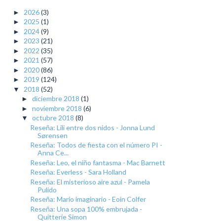
2026
(3)
►
2025
(1)
►
2024
(9)
►
2023
(21)
►
2022
(35)
►
2021
(57)
►
2020
(86)
►
2019
(124)
►
2018
(52)
▼
diciembre 2018
(1)
►
noviembre 2018
(6)
►
octubre 2018
(8)
▼
Reseña: Lili entre dos nidos - Jonna Lund
Sørensen
Reseña: Todos de fiesta con el número PI -
Anna Ce...
Reseña: Leo, el niño fantasma - Mac Barnett
Reseña: Everless - Sara Holland
Reseña: El misterioso aire azul - Pamela
Pulido
Reseña: Mario imaginario - Eoin Colfer
Reseña: Una sopa 100% embrujada -
Quitterie Simon