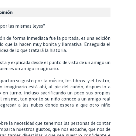
pinión
 por las mismas leyes”.
ción de forma inmediata fue la portada, es una edición
o que la hacen muy bonita y llamativa. Enseguida el
dea de lo que tratará la historia.
vista y explicada desde el punto de vista de un amigo un
quien es un amigo imaginario.
artan su gusto por la música, los libros y el teatro,
imaginario está ahí, al pie del cañón, dispuesto a
 en turno, incluso sacrificando un poco sus propios
 el mismo, tan pronto su niño conoce a un amigo real
egresar a las nubes donde espera a que otro niño
sobre la necesidad que tenemos las personas de contar
mparta nuestros gustos, que nos escuche, que nos de
ar tardes divertidas y que sea nuestro confidente e