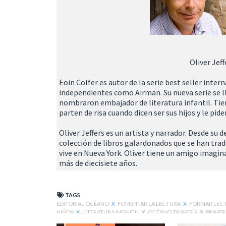
Oliver Jef
Eoin Colfer es autor de la serie best seller inte
independientes como Airman. Su nueva serie se ll
nombraron embajador de literatura infantil. Tie
parten de risa cuando dicen ser sus hijos y le pi
Oliver Jeffers es un artista y narrador. Desde su
colección de libros galardonados que se han trad
vive en Nueva York. Oliver tiene un amigo imagin
más de diecisiete años.
TAGS
EDITORIAL OCÉANO
X
FOMENTAR LA LECTURA
X
FORMAR LEC
NIÑOS
X
LITERATURA INFANTIL
X
OCÉANO TRAVESÍA
X
PRIMER