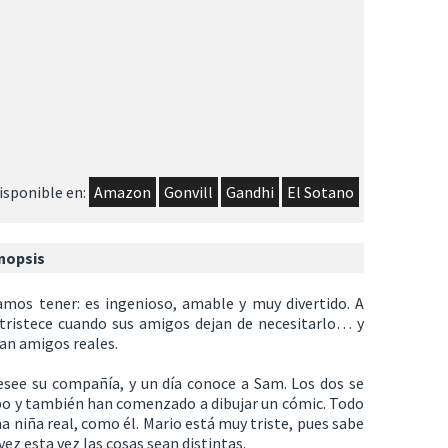
isponible en:
Amazon
Gonvill
Gandhi
El Sotano
nopsis
amos tener: es ingenioso, amable y muy divertido. A
tristece cuando sus amigos dejan de necesitarlo… y
an amigos reales.
see su compañía, y un día conoce a Sam. Los dos se
mpo y también han comenzado a dibujar un cómic. Todo
niña real, como él. Mario está muy triste, pues sabe
vez esta vez las cosas sean distintas.