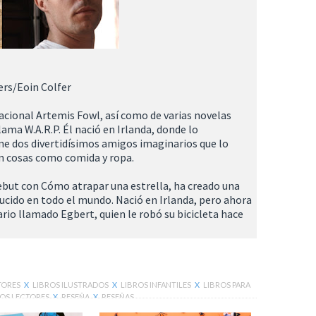
fers/Eoin Colfer
rnacional Artemis Fowl, así como de varias novelas
ama W.A.R.P. Él nació en Irlanda, donde lo
ne dos divertidísimos amigos imaginarios que lo
den cosas como comida y ropa.
 debut con Cómo atrapar una estrella, ha creado una
ucido en todo el mundo. Nació en Irlanda, pero ahora
ario llamado Egbert, quien le robó su bicicleta hace
TORES
X
LIBROS ILUSTRADOS
X
LIBROS INFANTILES
X
LIBROS PARA
OS LECTORES
X
RESEÑA
X
RESEÑAS