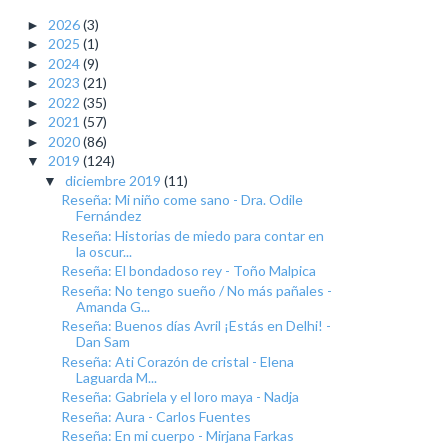
2026
(3)
►
2025
(1)
►
2024
(9)
►
2023
(21)
►
2022
(35)
►
2021
(57)
►
2020
(86)
►
2019
(124)
▼
diciembre 2019
(11)
▼
Reseña: Mi niño come sano - Dra. Odile
Fernández
Reseña: Historias de miedo para contar en
la oscur...
Reseña: El bondadoso rey - Toño Malpica
Reseña: No tengo sueño / No más pañales -
Amanda G...
Reseña: Buenos días Avril ¡Estás en Delhi! -
Dan Sam
Reseña: Ati Corazón de cristal - Elena
Laguarda M...
Reseña: Gabriela y el loro maya - Nadja
Reseña: Aura - Carlos Fuentes
Reseña: En mi cuerpo - Mirjana Farkas