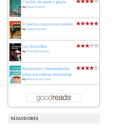
Corrido de amor y gloria
by
Reyna Grande
El viento conoce mi nombre
by
Isabel Allende
Las doncellas
by
Alex Michaelides
Berrinches: Herramientas
para una crianza emocional
by
Michelle Aziz Kuri
SEGUIDORES