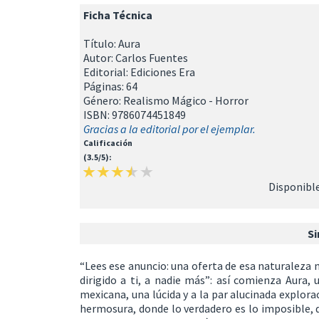
Ficha Técnica
Título: Aura
Autor: Carlos Fuentes
Editorial: Ediciones Era
Páginas: 64
Género: Realismo Mágico - Horror
ISBN: 9786074451849
Gracias a la editorial por el ejemplar.
Calificación
(3.5/5):
Disponible
Si
“Lees ese anuncio: una oferta de esa naturaleza no
dirigido a ti, a nadie más”: así comienza Aura,
mexicana, una lúcida y a la par alucinada explor
hermosura, donde lo verdadero es lo imposible, d