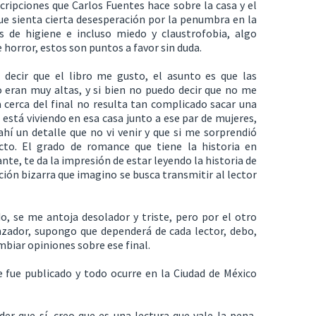
scripciones que Carlos Fuentes hace sobre la casa y el
ue sienta cierta desesperación por la penumbra en la
s de higiene e incluso miedo y claustrofobia, algo
horror, estos son puntos a favor sin duda.
decir que el libro me gusto, el asunto es que las
o eran muy altas, y si bien no puedo decir que no me
a cerca del final no resulta tan complicado sacar una
está viviendo en esa casa junto a ese par de mujeres,
í un detalle que no vi venir y que si me sorprendió
cto. El grado de romance que tiene la historia en
nte, te da la impresión de estar leyendo la historia de
ón bizarra que imagino se busca transmitir al lector
do, se me antoja desolador y triste, pero por el otro
zador, supongo que dependerá de cada lector, debo,
mbiar opiniones sobre ese final.
e fue publicado y todo ocurre en la Ciudad de México
er que sí, creo que es una lectura que vale la pena,