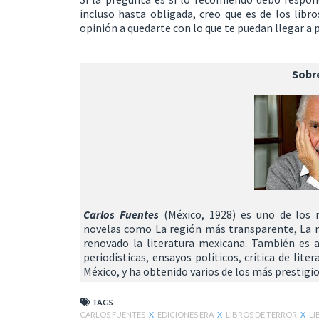
incluso hasta obligada, creo que es de los libr
opinión a quedarte con lo que te puedan llegar a pl
Sobre
Carlos Fuentes
(México, 1928) es uno de los 
novelas como La región más transparente, La m
renovado la literatura mexicana. También es a
periodísticas, ensayos políticos, crítica de lit
México, y ha obtenido varios de los más prestigio
TAGS
CARLOS FUENTES
X
EDICIONES ERA
X
LIBROS DE TERROR
X
LI