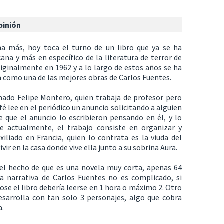
pinión
ña más, hoy toca el turno de un libro que ya se ha
cana y más en específico de la literatura de terror de
riginalmente en 1962 y a lo largo de estos años se ha
da como una de las mejores obras de Carlos Fuentes.
amado Felipe Montero, quien trabaja de profesor pero
 lee en el periódico un anuncio solicitando a alguien
e que el anuncio lo escribieron pensando en él, y lo
e actualmente, el trabajo consiste en organizar y
liado en Francia, quien lo contrata es la viuda del
vir en la casa donde vive ella junto a su sobrina Aura.
el hecho de que es una novela muy corta, apenas 64
la narrativa de Carlos Fuentes no es complicado, si
ose el libro debería leerse en 1 hora o máximo 2. Otro
esarrolla con tan solo 3 personajes, algo que cobra
a.