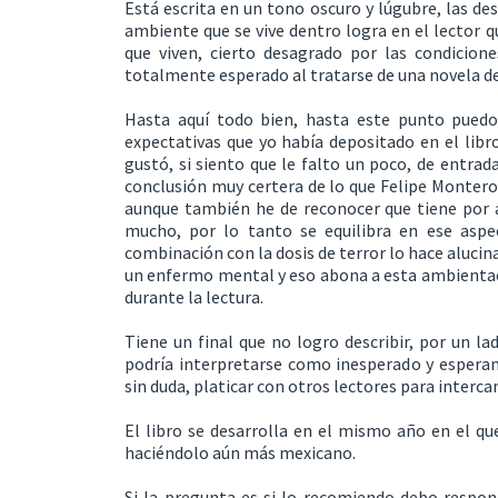
Está escrita en un tono oscuro y lúgubre, las de
ambiente que se vive dentro logra en el lector q
que viven, cierto desagrado por las condicione
totalmente esperado al tratarse de una novela de 
Hasta aquí todo bien, hasta este punto puedo 
expectativas que yo había depositado en el libr
gustó, si siento que le falto un poco, de entrad
conclusión muy certera de lo que Felipe Montero 
aunque también he de reconocer que tiene por ah
mucho, por lo tanto se equilibra en ese aspe
combinación con la dosis de terror lo hace alucina
un enfermo mental y eso abona a esta ambientaci
durante la lectura.
Tiene un final que no logro describir, por un la
podría interpretarse como inesperado y esperan
sin duda, platicar con otros lectores para interca
El libro se desarrolla en el mismo año en el qu
haciéndolo aún más mexicano.
Si la pregunta es si lo recomiendo debo respond