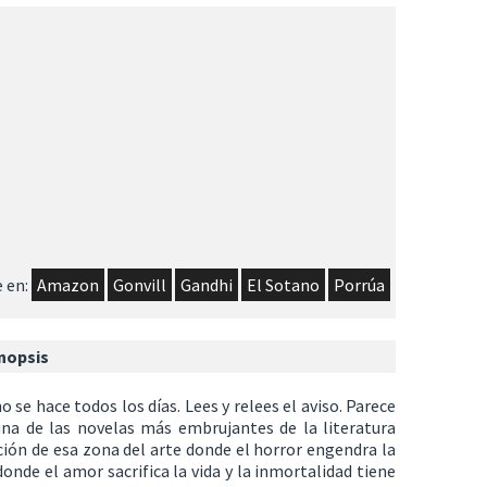
 en:
Amazon
Gonvill
Gandhi
El Sotano
Porrúa
nopsis
 se hace todos los días. Lees y relees el aviso. Parece
 una de las novelas más embrujantes de la literatura
ación de esa zona del arte donde el horror engendra la
onde el amor sacrifica la vida y la inmortalidad tiene