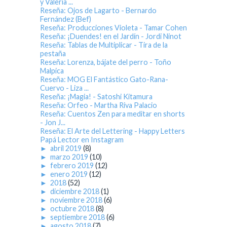
y Valeria ...
Reseña: Ojos de Lagarto - Bernardo
Fernández (Bef)
Reseña: Producciones Violeta - Tamar Cohen
Reseña: ¡Duendes! en el Jardín - Jordi Ninot
Reseña: Tablas de Multiplicar - Tira de la
pestaña
Reseña: Lorenza, bájate del perro - Toño
Malpica
Reseña: MOG El Fantástico Gato-Rana-
Cuervo - Liza ...
Reseña: ¡Magia! - Satoshi Kitamura
Reseña: Orfeo - Martha Riva Palacio
Reseña: Cuentos Zen para meditar en shorts
- Jon J...
Reseña: El Arte del Lettering - Happy Letters
Papá Lector en Instagram
►
abril 2019
(8)
►
marzo 2019
(10)
►
febrero 2019
(12)
►
enero 2019
(12)
►
2018
(52)
►
diciembre 2018
(1)
►
noviembre 2018
(6)
►
octubre 2018
(8)
►
septiembre 2018
(6)
►
agosto 2018
(7)