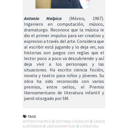
Antonio Malpica
(México, 1967).
Ingeniero en computación, músico,
dramaturgo. Reconoce que la música le
dio el primer impulso para ser creativo y
expresivo a través del arte. Considera que
al escribir está jugando y lo deja ver, sus
historias son juegos con reglas que el
lector poco a poco va descubriendo y así
deja vivir a los personajes y las
situaciones. Ha escrito ciencia ficción,
novela y teatro para niños y jóvenes. Su
obra ha sido reconocida con varios
premios, entre oellos, el Premio
Iberoamericano de literatura infantil y
jvenil otorgado por SM.
TAGS
ANTONIO MALPICA
X
EDITORIAL LOQUELEO
X
LIBROS
ILUSTRADOS
X
LIBROS INFANTILES
X
LITERATURA