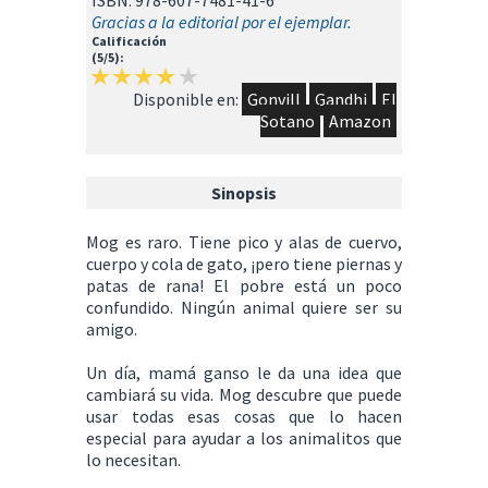
ISBN: 978-607-7481-41-6
Gracias a la editorial por el ejemplar.
Calificación
(5/5):
Disponible en:
Gonvill
Gandhi
El
Sotano
Amazon
Sinopsis
Mog es raro. Tiene pico y alas de cuervo,
cuerpo y cola de gato, ¡pero tiene piernas y
patas de rana! El pobre está un poco
confundido. Ningún animal quiere ser su
amigo.
Un día, mamá ganso le da una idea que
cambiará su vida. Mog descubre que puede
usar todas esas cosas que lo hacen
especial para ayudar a los animalitos que
lo necesitan.