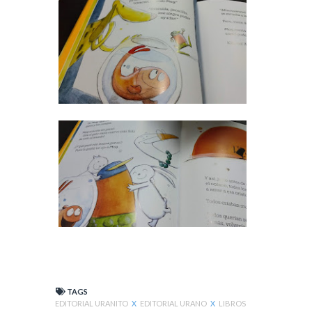
TAGS
EDITORIAL URANITO
X
EDITORIAL URANO
X
LIBROS