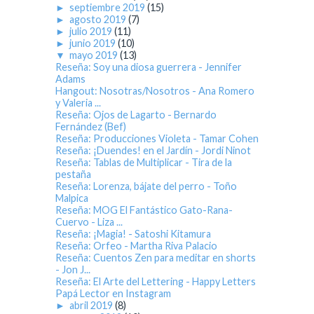
►
septiembre 2019
(15)
►
agosto 2019
(7)
►
julio 2019
(11)
►
junio 2019
(10)
▼
mayo 2019
(13)
Reseña: Soy una diosa guerrera - Jennifer
Adams
Hangout: Nosotras/Nosotros - Ana Romero
y Valeria ...
Reseña: Ojos de Lagarto - Bernardo
Fernández (Bef)
Reseña: Producciones Violeta - Tamar Cohen
Reseña: ¡Duendes! en el Jardín - Jordi Ninot
Reseña: Tablas de Multiplicar - Tira de la
pestaña
Reseña: Lorenza, bájate del perro - Toño
Malpica
Reseña: MOG El Fantástico Gato-Rana-
Cuervo - Liza ...
Reseña: ¡Magia! - Satoshi Kitamura
Reseña: Orfeo - Martha Riva Palacio
Reseña: Cuentos Zen para meditar en shorts
- Jon J...
Reseña: El Arte del Lettering - Happy Letters
Papá Lector en Instagram
►
abril 2019
(8)