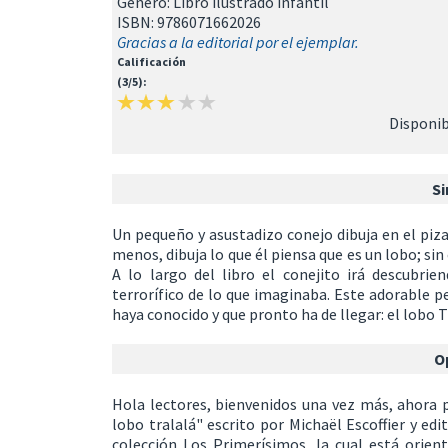
Género: Libro ilustrado infantil
ISBN: 9786071662026
Gracias a la editorial por el ejemplar.
Calificación
(3/5):
Disponib
Si
Un pequeño y asustadizo conejo dibuja en el pizar
menos, dibuja lo que él piensa que es un lobo; si
A lo largo del libro el conejito irá descubrie
terrorífico de lo que imaginaba. Este adorable p
haya conocido y que pronto ha de llegar: el lobo T
O
Hola lectores, bienvenidos una vez más, ahora pl
lobo tralalá" escrito por Michaël Escoffier y ed
colección Los Primerísimos, la cual está orien