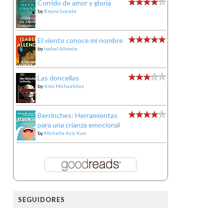
Corrido de amor y gloria
by
Reyna Grande
El viento conoce mi nombre
by
Isabel Allende
Las doncellas
by
Alex Michaelides
Berrinches: Herramientas
para una crianza emocional
by
Michelle Aziz Kuri
SEGUIDORES