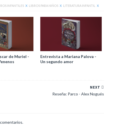
BROS INFANTILES
X
LIBROS PARA NIÑOS
X
LITERATURA INFANTIL
X
scar de Muriel -
Entrevista a Mariana Palova -
Venenos
Un segundo amor
NEXT
Reseña: Parco - Alex Nogués
 comentarios.