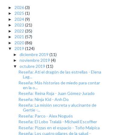
2026
(3)
►
2025
(1)
►
2024
(9)
►
2023
(21)
►
2022
(35)
►
2021
(57)
►
2020
(86)
►
2019
(124)
▼
diciembre 2019
(11)
►
noviembre 2019
(4)
►
octubre 2019
(11)
▼
Reseña: Ati el dragón de las estrellas - Elena
Lag...
Reseña: Más historias de miedo para contar
en la o...
Reseña: Reina Roja - Juan Gómez-Jurado
Reseña: Ninja Kid - Anh Do
Reseña: La misión secreta y alucinante de
Gertie -...
Reseña: Parco - Alex Nogués
Reseña: El Lobo Tralalá - Michaël Escoffier
Reseña: Pizzas en el espacio - Toño Malpica
Reseña: Los cuatro pilares de la salud -