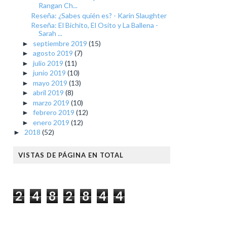
Rangan Ch...
Reseña: ¿Sabes quién es? - Karin Slaughter
Reseña: El Bichito, El Osito y La Ballena -
Sarah ...
septiembre 2019
(15)
►
agosto 2019
(7)
►
julio 2019
(11)
►
junio 2019
(10)
►
mayo 2019
(13)
►
abril 2019
(8)
►
marzo 2019
(10)
►
febrero 2019
(12)
►
enero 2019
(12)
►
2018
(52)
►
VISTAS DE PÁGINA EN TOTAL
2
4
8
2
8
4
4