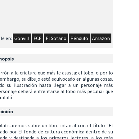
le en:
Gonvill
FCE
El Sotano
Péndulo
Amazon
nopsis
rón a la criatura que más le asusta: el lobo, o por lo
n embargo, su dibujo está equivocado en algunas cosas.
ndo su ilustración hasta llegar a un personaje más
ersonaje deberá enfrentarse al lobo más peculiar que
ralalá.
pinión
aticaremos sobre un libro infantil con el título "El
itado por El fondo de cultura económica dentro de su
tada y destinada a los primeros lectores, a los más