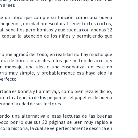
 a leer.
ce un libro que cumple su función como una buena
s pequeños, en edad preescolar al tener textos cortos,
gual, sencillos pero bonitos y que cuenta con apenas 32
 captar la atención de los niños y permitiendo que
a no me agradó del todo, en realidad no hay mucho que
oría de libros infantiles a los que he tenido acceso y
un mensaje, una idea o una enseñanza, en este en
oria muy simple, y probablemente esa haya sido la
perfecto.
ortada es bonita y llamativa, y como bien reza el dicho,
llama la atención de los pequeños, el papel es de buena
erando la edad de sus lectores.
ndo una alternativa a esas lecturas de las buenas
oco por lo que sus 32 páginas se leen muy rápido e
co la historia, la cual se ve perfectamente descrita en