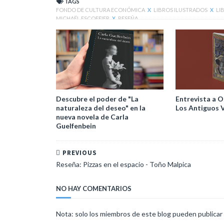
TAGS
FONDO DE CULTURA ECONÓMICA
X
LIBROS ILUSTRADOS
X
LI
MICHAËL ESCOFFIER
X
RESEÑA
Descubre el poder de "La
Entrevista a O
naturaleza del deseo" en la
Los Antiguos 
nueva novela de Carla
Guelfenbein
PREVIOUS
Reseña: Pizzas en el espacio - Toño Malpica
NO HAY COMENTARIOS
Nota: solo los miembros de este blog pueden publicar