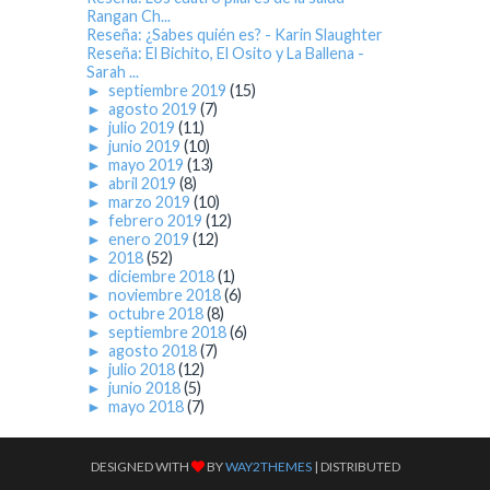
Rangan Ch...
Reseña: ¿Sabes quién es? - Karin Slaughter
Reseña: El Bichito, El Osito y La Ballena -
Sarah ...
►
septiembre 2019
(15)
►
agosto 2019
(7)
►
julio 2019
(11)
►
junio 2019
(10)
►
mayo 2019
(13)
►
abril 2019
(8)
►
marzo 2019
(10)
►
febrero 2019
(12)
►
enero 2019
(12)
►
2018
(52)
►
diciembre 2018
(1)
►
noviembre 2018
(6)
►
octubre 2018
(8)
►
septiembre 2018
(6)
►
agosto 2018
(7)
►
julio 2018
(12)
►
junio 2018
(5)
►
mayo 2018
(7)
DESIGNED WITH
BY
WAY2THEMES
| DISTRIBUTED