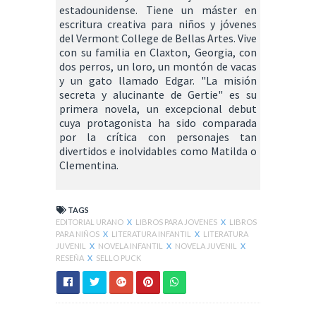
estadounidense. Tiene un máster en
escritura creativa para niños y jóvenes
del Vermont College de Bellas Artes. Vive
con su familia en Claxton, Georgia, con
dos perros, un loro, un montón de vacas
y un gato llamado Edgar. "La misión
secreta y alucinante de Gertie" es su
primera novela, un excepcional debut
cuya protagonista ha sido comparada
por la crítica con personajes tan
divertidos e inolvidables como Matilda o
Clementina.
TAGS
EDITORIAL URANO
X
LIBROS PARA JOVENES
X
LIBROS
PARA NIÑOS
X
LITERATURA INFANTIL
X
LITERATURA
JUVENIL
X
NOVELA INFANTIL
X
NOVELA JUVENIL
X
RESEÑA
X
SELLO PUCK