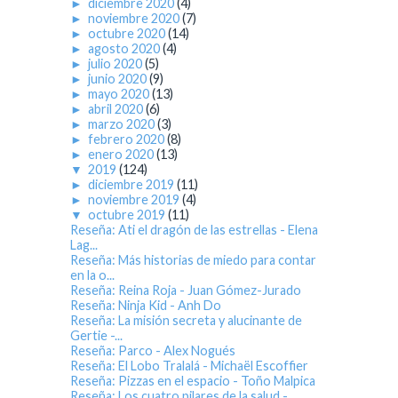
►
diciembre 2020
(4)
►
noviembre 2020
(7)
►
octubre 2020
(14)
►
agosto 2020
(4)
►
julio 2020
(5)
►
junio 2020
(9)
►
mayo 2020
(13)
►
abril 2020
(6)
►
marzo 2020
(3)
►
febrero 2020
(8)
►
enero 2020
(13)
▼
2019
(124)
►
diciembre 2019
(11)
►
noviembre 2019
(4)
▼
octubre 2019
(11)
Reseña: Ati el dragón de las estrellas - Elena
Lag...
Reseña: Más historias de miedo para contar
en la o...
Reseña: Reina Roja - Juan Gómez-Jurado
Reseña: Ninja Kid - Anh Do
Reseña: La misión secreta y alucinante de
Gertie -...
Reseña: Parco - Alex Nogués
Reseña: El Lobo Tralalá - Michaël Escoffier
Reseña: Pizzas en el espacio - Toño Malpica
Reseña: Los cuatro pilares de la salud -