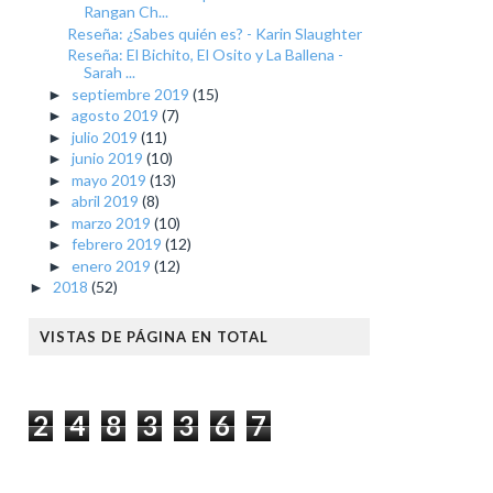
Rangan Ch...
Reseña: ¿Sabes quién es? - Karin Slaughter
Reseña: El Bichito, El Osito y La Ballena -
Sarah ...
septiembre 2019
(15)
►
agosto 2019
(7)
►
julio 2019
(11)
►
junio 2019
(10)
►
mayo 2019
(13)
►
abril 2019
(8)
►
marzo 2019
(10)
►
febrero 2019
(12)
►
enero 2019
(12)
►
2018
(52)
►
VISTAS DE PÁGINA EN TOTAL
2
4
8
3
3
6
7