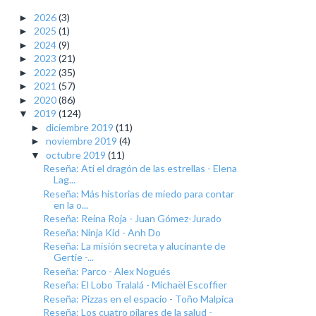
2026
(3)
►
2025
(1)
►
2024
(9)
►
2023
(21)
►
2022
(35)
►
2021
(57)
►
2020
(86)
►
2019
(124)
▼
diciembre 2019
(11)
►
noviembre 2019
(4)
►
octubre 2019
(11)
▼
Reseña: Ati el dragón de las estrellas - Elena
Lag...
Reseña: Más historias de miedo para contar
en la o...
Reseña: Reina Roja - Juan Gómez-Jurado
Reseña: Ninja Kid - Anh Do
Reseña: La misión secreta y alucinante de
Gertie -...
Reseña: Parco - Alex Nogués
Reseña: El Lobo Tralalá - Michaël Escoffier
Reseña: Pizzas en el espacio - Toño Malpica
Reseña: Los cuatro pilares de la salud -