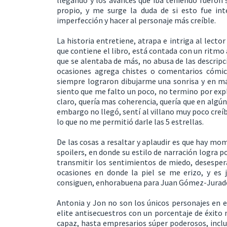
llegando y los avances que iba teniendo fueron
propio, y me surge la duda de si esto fue int
imperfección y hacer al personaje más creíble.
La historia entretiene, atrapa e intriga al lector
que contiene el libro, está contada con un ritm
que se alentaba de más, no abusa de las descrip
ocasiones agrega chistes o comentarios cómic
siempre lograron dibujarme una sonrisa y en más
siento que me falto un poco, no termino por expl
claro, quería mas coherencia, quería que en algún
embargo no llegó, sentí al villano muy poco creíbl
lo que no me permitió darle las 5 estrellas.
De las cosas a resaltar y aplaudir es que hay mom
spoilers, en donde su estilo de narración logra p
transmitir los sentimientos de miedo, desespera
ocasiones en donde la piel se me erizo, y es 
consiguen, enhorabuena para Juan Gómez-Jurado
Antonia y Jon no son los únicos personajes en e
elite antisecuestros con un porcentaje de éxito m
capaz, hasta empresarios súper poderosos, incl