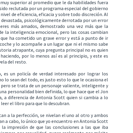
a muy superior al promedio que le da habilidades fuera
a sido reclutada por un programa especial del gobierno
ivel de eficiencia, eficacia y sobre todo discreción. Al
t devastada, psicológicamente derrotada por un error
 seres más amados, demostrado una vez más que la
de la inteligencia emocional, pero las cosas cambian
 que ha cometido un grave error y está a punto de ir
un coche y lo acompañe a un lugar que ni el mismo sabe
historia atrapante, cuya pregunta principal no es quien
 haciendo, por lo menos así es al principio, y este es
ela del resto.
, es un policía de verdad interesado por lograr los
 lo sean del todo, es justo esto lo que le ocasiona el
 pero se trata de un personaje valiente, inteligente y
una personalidad bien definida, lo que hace que el Jon
, a diferencia de Antonia Scott quien si cambia a lo
 leer el libro para que lo descubran.
 a la perfección, se nivelan el uno al otro y ambos
van a cabo, lo único que yo encuentro en Antonia Scott
 la impresión de que las conclusiones a las que iba