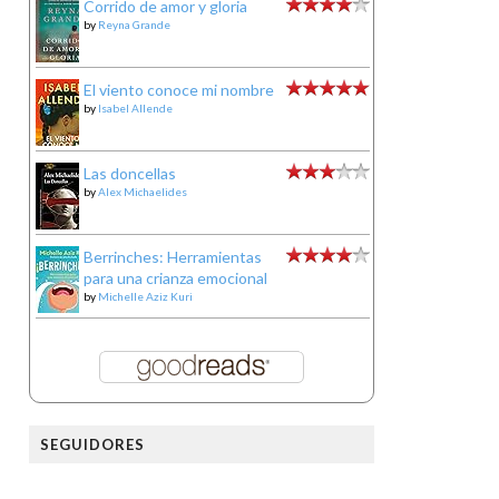
Corrido de amor y gloria
by
Reyna Grande
El viento conoce mi nombre
by
Isabel Allende
Las doncellas
by
Alex Michaelides
Berrinches: Herramientas
para una crianza emocional
by
Michelle Aziz Kuri
SEGUIDORES