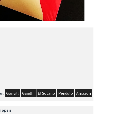
en:
Gonvill
Gandhi
El Sotano
Péndulo
Amazon
nopsis