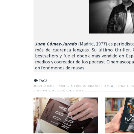
Juan Gómez-Jurado
(Madrid, 1977) es periodista
más de cuarenta lenguas. Su último thriller, C
bestsellers y fue el ebook más vendido en Esp
medios y cocreador de los podcast Cinemascopa
en fenómenos de masas.
TAGS
JUAN GÓMEZ-JURADO
X
LIBROS PARA ADULTOS
X
LITERATURA
POLICIACA
X
RESEÑA
X
THRILLER