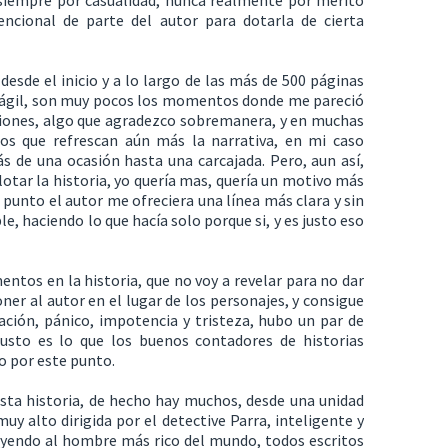
 siempre por casualidad, nunca realmente por mérito
encional de parte del autor para dotarla de cierta
 desde el inicio y a lo largo de las más de 500 páginas
o ágil, son muy pocos los momentos donde me pareció
ciones, algo que agradezco sobremanera, y en muchas
os que refrescan aún más la narrativa, en mi caso
 de una ocasión hasta una carcajada. Pero, aun así,
otar la historia, yo quería mas, quería un motivo más
 punto el autor me ofreciera una línea más clara y sin
e, haciendo lo que hacía solo porque si, y es justo eso
entos en la historia, que no voy a revelar para no dar
oner al autor en el lugar de los personajes, y consigue
ción, pánico, impotencia y tristeza, hubo un par de
justo es lo que los buenos contadores de historias
 por este punto.
sta historia, de hecho hay muchos, desde una unidad
uy alto dirigida por el detective Parra, inteligente y
uyendo al hombre más rico del mundo, todos escritos