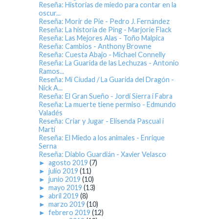
Reseña: Historias de miedo para contar en la
oscur...
Reseña: Morir de Pie - Pedro J. Fernández
Reseña: La historia de Ping - Marjorie Flack
Reseña: Las Mejores Alas - Toño Malpica
Reseña: Cambios - Anthony Browne
Reseña: Cuesta Abajo - Michael Connelly
Reseña: La Guarida de las Lechuzas - Antonio
Ramos...
Reseña: Mi Ciudad / La Guarida del Dragón -
Nick A...
Reseña: El Gran Sueño - Jordi Sierra i Fabra
Reseña: La muerte tiene permiso - Edmundo
Valadés
Reseña: Criar y Jugar - Elisenda Pascual i
Martí
Reseña: El Miedo a los animales - Enrique
Serna
Reseña: Diablo Guardián - Xavier Velasco
►
agosto 2019
(7)
►
julio 2019
(11)
►
junio 2019
(10)
►
mayo 2019
(13)
►
abril 2019
(8)
►
marzo 2019
(10)
►
febrero 2019
(12)