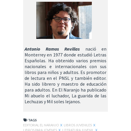
Antonio Ramos Revillas
nació en
Monterrey en 1977 donde estudió Letras
Españolas. Ha obtenido varios premios
nacionales e internacionales con sus
libros para niños y adultos. Es promotor
de lectura en el PNSL y también editor.
Ha sido librero y maestro de educación
para adultos. En El Naranjo ha publicado
Mi abuelo el luchador, La guarida de las
Lechuzas y Mil soles lejanos.
TAGS
EDITORIAL EL NARANJO
X
LIBROS JUVENILES
X
LIBROS PARA JOVENES
X
LITERATURA JUVENIL
X