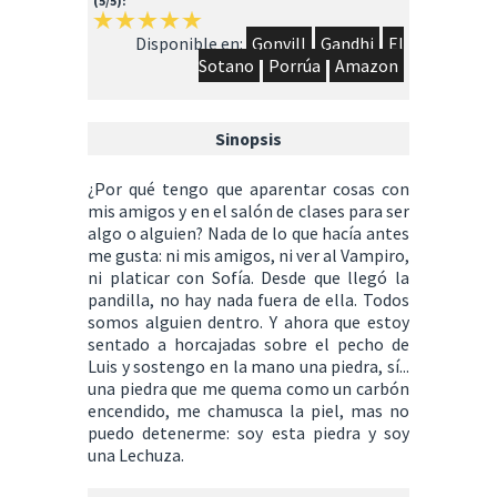
(5/5):
Disponible en:
Gonvill
Gandhi
El
Sotano
Porrúa
Amazon
Sinopsis
¿Por qué tengo que aparentar cosas con
mis amigos y en el salón de clases para ser
algo o alguien? Nada de lo que hacía antes
me gusta: ni mis amigos, ni ver al Vampiro,
ni platicar con Sofía. Desde que llegó la
pandilla, no hay nada fuera de ella. Todos
somos alguien dentro. Y ahora que estoy
sentado a horcajadas sobre el pecho de
Luis y sostengo en la mano una piedra, sí...
una piedra que me quema como un carbón
encendido, me chamusca la piel, mas no
puedo detenerme: soy esta piedra y soy
una Lechuza.