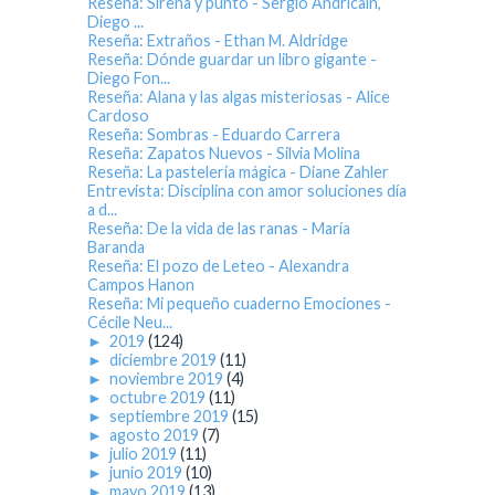
Reseña: Sirena y punto - Sergio Andricaín,
Diego ...
Reseña: Extraños - Ethan M. Aldridge
Reseña: Dónde guardar un libro gigante -
Diego Fon...
Reseña: Alana y las algas misteriosas - Alice
Cardoso
Reseña: Sombras - Eduardo Carrera
Reseña: Zapatos Nuevos - Silvia Molina
Reseña: La pastelería mágica - Diane Zahler
Entrevista: Disciplina con amor soluciones día
a d...
Reseña: De la vida de las ranas - María
Baranda
Reseña: El pozo de Leteo - Alexandra
Campos Hanon
Reseña: Mi pequeño cuaderno Emociones -
Cécile Neu...
►
2019
(124)
►
diciembre 2019
(11)
►
noviembre 2019
(4)
►
octubre 2019
(11)
►
septiembre 2019
(15)
►
agosto 2019
(7)
►
julio 2019
(11)
►
junio 2019
(10)
►
mayo 2019
(13)