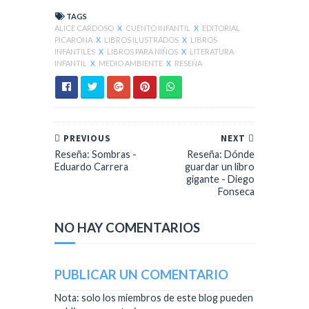
TAGS
ALICE CARDOSO
X
CUENTO INFANTIL
X
EDITORIAL
PICARONA
X
LIBROS ILUSTRADOS
X
LIBROS
INFANTILES
X
LIBROS PARA NIÑOS
X
LITERATURA
INFANTIL
X
MEDIO AMBIENTE
X
RESEÑA
PREVIOUS
NEXT
Reseña: Sombras -
Reseña: Dónde
Eduardo Carrera
guardar un libro
gigante - Diego
Fonseca
NO HAY COMENTARIOS
PUBLICAR UN COMENTARIO
Nota: solo los miembros de este blog pueden