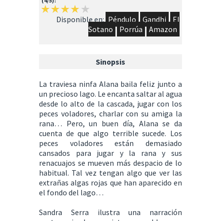
(4/5):
Disponible en:
Péndulo
Gandhi
El
Sotano
Porrúa
Amazon
Sinopsis
La traviesa ninfa Alana baila feliz junto a
un precioso lago. Le encanta saltar al agua
desde lo alto de la cascada, jugar con los
peces voladores, charlar con su amiga la
rana… Pero, un buen día, Alana se da
cuenta de que algo terrible sucede. Los
peces voladores están demasiado
cansados para jugar y la rana y sus
renacuajos se mueven más despacio de lo
habitual. Tal vez tengan algo que ver las
extrañas algas rojas que han aparecido en
el fondo del lago…
Sandra Serra ilustra una narración