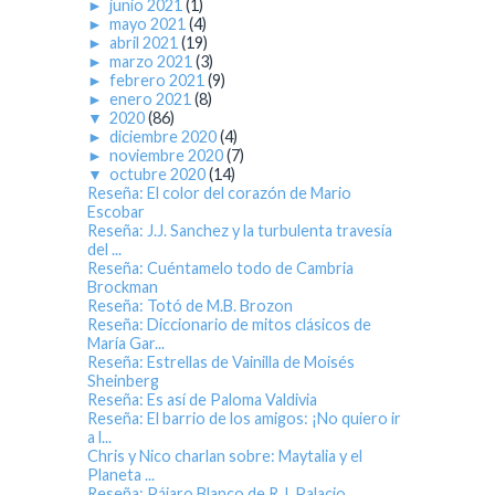
►
junio 2021
(1)
►
mayo 2021
(4)
►
abril 2021
(19)
►
marzo 2021
(3)
►
febrero 2021
(9)
►
enero 2021
(8)
▼
2020
(86)
►
diciembre 2020
(4)
►
noviembre 2020
(7)
▼
octubre 2020
(14)
Reseña: El color del corazón de Mario
Escobar
Reseña: J.J. Sanchez y la turbulenta travesía
del ...
Reseña: Cuéntamelo todo de Cambria
Brockman
Reseña: Totó de M.B. Brozon
Reseña: Diccionario de mitos clásicos de
María Gar...
Reseña: Estrellas de Vainilla de Moisés
Sheinberg
Reseña: Es así de Paloma Valdivia
Reseña: El barrio de los amigos: ¡No quiero ir
a l...
Chris y Nico charlan sobre: Maytalia y el
Planeta ...
Reseña: Pájaro Blanco de R.J. Palacio