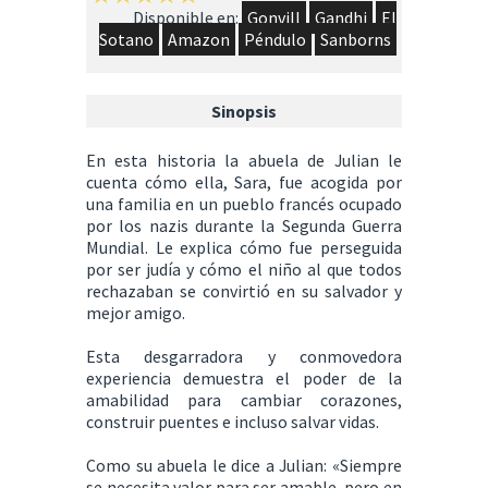
Disponible en:
Gonvill
Gandhi
El
Sotano
Amazon
Péndulo
Sanborns
Sinopsis
En esta historia la abuela de Julian le
cuenta cómo ella, Sara, fue acogida por
una familia en un pueblo francés ocupado
por los nazis durante la Segunda Guerra
Mundial. Le explica cómo fue perseguida
por ser judía y cómo el niño al que todos
rechazaban se convirtió en su salvador y
mejor amigo.
Esta desgarradora y conmovedora
experiencia demuestra el poder de la
amabilidad para cambiar corazones,
construir puentes e incluso salvar vidas.
Como su abuela le dice a Julian: «Siempre
se necesita valor para ser amable, pero en