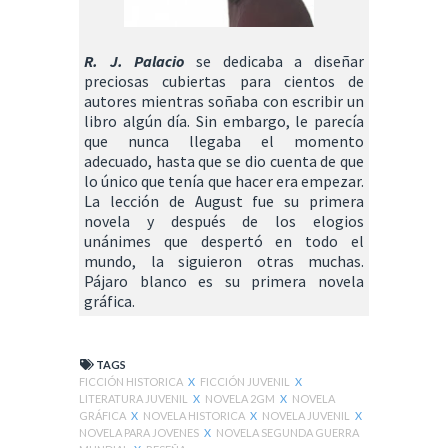
R. J. Palacio
se dedicaba a diseñar
preciosas cubiertas para cientos de
autores mientras soñaba con escribir un
libro algún día. Sin embargo, le parecía
que nunca llegaba el momento
adecuado, hasta que se dio cuenta de que
lo único que tenía que hacer era empezar.
La lección de August fue su primera
novela y después de los elogios
unánimes que despertó en todo el
mundo, la siguieron otras muchas.
Pájaro blanco es su primera novela
gráfica.
TAGS
FICCIÓN HISTORICA
X
FICCIÓN JUVENIL
X
LITERATURA JUVENIL
X
NOVELA 2GM
X
NOVELA
GRÁFICA
X
NOVELA HISTORICA
X
NOVELA JUVENIL
X
NOVELA PARA JOVENES
X
NOVELA SEGUNDA GUERRA